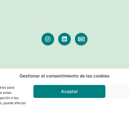
Gestionar el consentimiento de las cookies
kies para
Aceptar
de estas
gación o las
to, puede afectar
English
(
Inglés
)
Français
(
Francés
)
Español