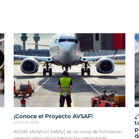
¡Conoce el Proyecto AVSAF!
¿
t
enero 8, 2025
p
AVSAF (Aviation Safety) es un curso de formación
d
general sobre seguridad en las operaciones